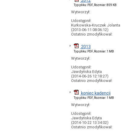
2012
Środowiska
Typ pliku: PDF, Rozmiar: 859 KB
Planowanie,
Wytworzył:
zagospodarowanie
przestrzenne
Udostępnił:
i
Kurkowska-Kruczek Jolanta
budownictwo
(2013-06-11 08:06:12)
Ostatnio zmodyfikował:
Podatki
i
opłaty
2013
lokalne
Typ pliku: PDF, Rozmiar: 1 MB
Koncesje
Wytworzył:
alkoholowe
Udostępnił:
Świadczenia
Jawdyńska Edyta
rodzinne
(2014-06-26 12:18:27)
Oświata
Ostatnio zmodyfikował:
Petycje
koniec kadencji
Działalność
Typ pliku: PDF, Rozmiar: 1 MB
lobbingowa
Wytworzył:
Inne
Udostępnił:
Oświadczenia
Jawdyńska Edyta
majątkowe
(2014-10-22 13:34:02)
Radni
Ostatnio zmodyfikował:
kadencja