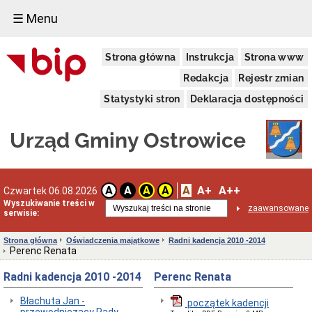
☰ Menu
Urząd
Strona główna
Instrukcja
Strona www
Gminy
Dane
Redakcja
Rejestr zmian
adresowe
Statystyki stron
Deklaracja dostępności
Organizacja
Urzędu
Dni
Urząd Gminy Ostrowice
i
godziny
otwarcia
Przyjęcie
A
A+
A++
A
A
A
A
Czwartek 06.08.2026
interesantów
Wyszukiwanie treści w
w
zaawansowane
serwisie:
sprawach
skarg
i
Strona główna
Oświadczenia majątkowe
Radni kadencja 2010 -2014
wniosków
Perenc Renata
Regulamin
Radni kadencja 2010 -2014
Perenc Renata
Organizacyjny
Klauzula
Błachuta Jan -
początek kadencji
informacyjna