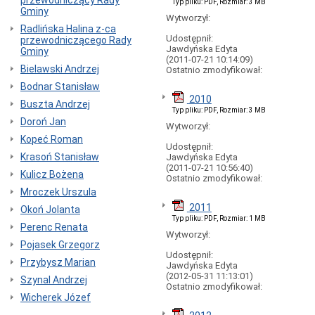
przewodniczący Rady
Typ pliku: PDF, Rozmiar: 3 MB
Statut
Gminy
Wytworzył:
Gminy
Radlińska Halina z-ca
Poradnik
Udostępnił:
przewodniczącego Rady
petenta
Jawdyńska Edyta
Gminy
(jak
(2011-07-21 10:14:09)
Bielawski Andrzej
Ostatnio zmodyfikował:
to
załatwić?)
Bodnar Stanisław
Informacja
2010
Buszta Andrzej
dla
Typ pliku: PDF, Rozmiar: 3 MB
osób
Doroń Jan
Wytworzył:
niesłyszących
Kopeć Roman
Udostępnił:
Ewidencja
Krasoń Stanisław
Jawdyńska Edyta
ludności
(2011-07-21 10:56:40)
Kulicz Bożena
Urząd
Ostatnio zmodyfikował:
Stanu
Mroczek Urszula
Cywilnego
2011
Okoń Jolanta
Działalność
Typ pliku: PDF, Rozmiar: 1 MB
Perenc Renata
gospodarcza
Wytworzył:
Gospodarka
Pojasek Grzegorz
Udostępnił:
Komunalna
Przybysz Marian
Jawdyńska Edyta
Mieszkania
(2012-05-31 11:13:01)
Szynal Andrzej
Ostatnio zmodyfikował:
Nieruchomości
Wicherek Józef
Ochrona