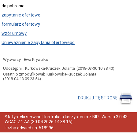
Statut
do pobrania:
Gminy
zapytanie ofertowe
Poradnik
petenta
formularz ofertowy
(jak
to
wzór umowy
załatwić?)
Unieważnienie zapytania ofertowego
Informacja
dla
osób
niesłyszących
Wytworzył:
Ewa Krywulko
Ewidencja
Udostępnił:
Kurkowska-Kruczek Jolanta
(2018-03-30 10:38:40)
ludności
Ostatnio zmodyfikował:
Kurkowska-Kruczek Jolanta
Urząd
(2018-04-13 09:23:54)
Stanu
Cywilnego
Działalność
DRUKUJ TĘ STRONĘ
gospodarcza
Gospodarka
Komunalna
Statystyki serwisu
|
Instrukcja korzystania z BIP
| Wersja
3.0.43
Mieszkania
WCAG 2.1 AA
(
30.04.2026 14:38:16
)
Nieruchomości
liczba odwiedzin:
518996
Ochrona