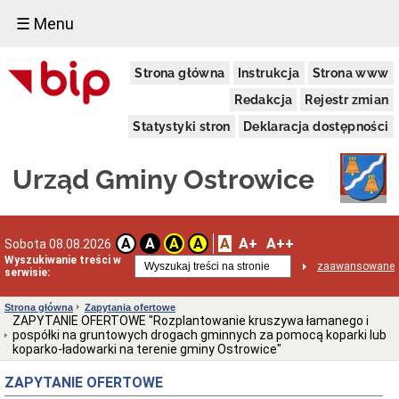
☰ Menu
Urząd
Strona główna
Instrukcja
Strona www
Gminy
Dane
Redakcja
Rejestr zmian
adresowe
Statystyki stron
Deklaracja dostępności
Organizacja
Urzędu
Dni
Urząd Gminy Ostrowice
i
godziny
otwarcia
Przyjęcie
A
A+
A++
A
A
A
A
Sobota 08.08.2026
interesantów
Wyszukiwanie treści w
w
zaawansowane
serwisie:
sprawach
skarg
i
Strona główna
Zapytania ofertowe
wniosków
ZAPYTANIE OFERTOWE "Rozplantowanie kruszywa łamanego i
pospółki na gruntowych drogach gminnych za pomocą koparki lub
Regulamin
koparko-ładowarki na terenie gminy Ostrowice"
Organizacyjny
Klauzula
ZAPYTANIE OFERTOWE
informacyjna