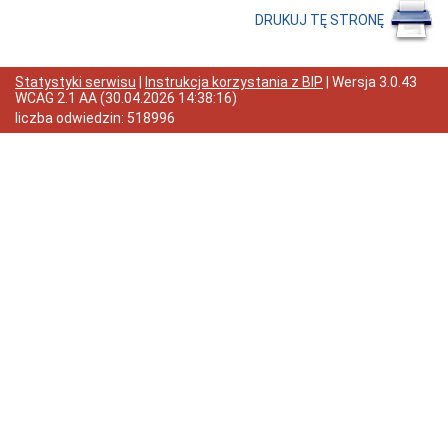
Statut
DRUKUJ TĘ STRONĘ
Gminy
Poradnik
petenta
Statystyki serwisu
|
Instrukcja korzystania z BIP
| Wersja
3.0.43
(jak
WCAG 2.1 AA
(
30.04.2026 14:38:16
)
to
załatwić?)
liczba odwiedzin:
518996
Informacja
dla
osób
niesłyszących
Ewidencja
ludności
Urząd
Stanu
Cywilnego
Działalność
gospodarcza
Gospodarka
Komunalna
Mieszkania
Nieruchomości
Ochrona