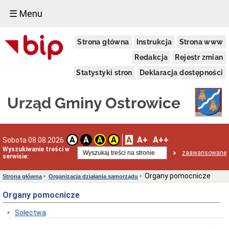
☰ Menu
Urząd
Strona główna
Instrukcja
Strona www
Gminy
Dane
Redakcja
Rejestr zmian
adresowe
Statystyki stron
Deklaracja dostępności
Organizacja
Urzędu
Dni
Urząd Gminy Ostrowice
i
godziny
otwarcia
Przyjęcie
A
A+
A++
A
A
A
A
Sobota 08.08.2026
interesantów
Wyszukiwanie treści w
w
zaawansowane
serwisie:
sprawach
skarg
i
Organy pomocnicze
Strona główna
Organizacja działania samorządu
wniosków
Organy pomocnicze
Regulamin
Organizacyjny
Sołectwa
Klauzula
informacyjna