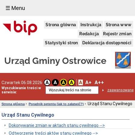
☰ Menu
Urząd
Strona główna
Instrukcja
Strona www
Gminy
Dane
Redakcja
Rejestr zmian
adresowe
Statystyki stron
Deklaracja dostępności
Organizacja
Urzędu
Dni
Urząd Gminy Ostrowice
i
godziny
otwarcia
Przyjęcie
A
A+
A++
A
A
A
A
Czwartek 06.08.2026
interesantów
Wyszukiwanie treści w
w
zaawansowane
serwisie:
sprawach
skarg
i
Urząd Stanu Cywilnego
Strona główna
Poradnik petenta (jak to załatwić?)
wniosków
Urząd Stanu Cywilnego
Regulamin
Organizacyjny
Dokonywanie zmian w aktach stanu cywilnego -->
Klauzula
informacyjna
Odtworzenie treści aktów stanu cywilnego -->