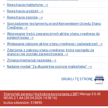
Statut
Rejestracja małżeństw -->
Gminy
Rejestracja urodzeń -->
Poradnik
petenta
Rejestracja zgonów -->
(jak
Sporządzenie testamentu przed Kierownikiem Urzędu Stanu
to
Cywilnego -->
załatwić?)
Informacja
Wpisywanie treści zagranicznych aktów stanu cywilnego do
dla
polskich ksiąg -->
osób
Wydawanie odpisów aktów stanu cywilnego i zaświadczeń -->
niesłyszących
Zdarzenie z zakresu stanu cywilnego, które nastąpiło za
Ewidencja
granicą i nie zostało zarejestrowane -->
ludności
Zmiana imienia lub nazwiska -->
Urząd
Stanu
Nadanie medali "Za długoletnie pożycie małżeńskie" -->
Cywilnego
Działalność
gospodarcza
DRUKUJ TĘ STRONĘ
Gospodarka
Komunalna
Mieszkania
Statystyki serwisu
|
Instrukcja korzystania z BIP
| Wersja
3.0.43
WCAG 2.1 AA
(
30.04.2026 14:38:16
)
Nieruchomości
liczba odwiedzin:
518890
Ochrona