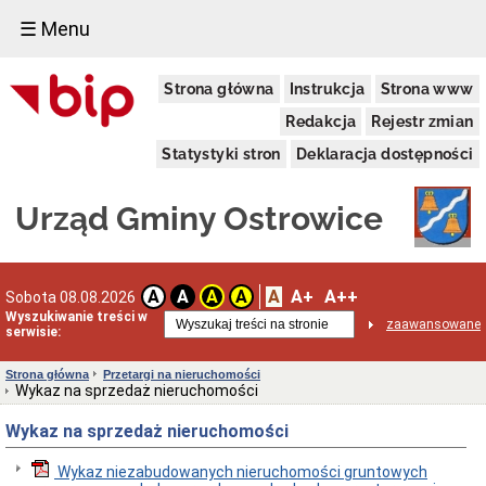
☰ Menu
Urząd
Strona główna
Instrukcja
Strona www
Gminy
Dane
Redakcja
Rejestr zmian
adresowe
Statystyki stron
Deklaracja dostępności
Organizacja
Urzędu
Dni
Urząd Gminy Ostrowice
i
godziny
otwarcia
Przyjęcie
A
A+
A++
A
A
A
A
Sobota 08.08.2026
interesantów
Wyszukiwanie treści w
w
zaawansowane
serwisie:
sprawach
skarg
i
Strona główna
Przetargi na nieruchomości
wniosków
Wykaz na sprzedaż nieruchomości
Regulamin
Wykaz na sprzedaż nieruchomości
Organizacyjny
Klauzula
Wykaz niezabudowanych nieruchomości gruntowych
informacyjna