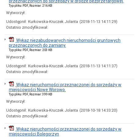
przeznaczonych do sprzedazy w drodze bezprzetargowej.
Statut
Typ pliku: PDF, Rozmiar: 216 KB
Gminy
Wytworzył:
Poradnik
petenta
Udostępnił:
Kurkowska-Kruczek Jolanta
(2018-11-13 14:11:29)
(jak
Ostatnio zmodyfikował:
to
załatwić?)
Wykaz niezabudowanych nieruchomości gruntowych
Informacja
przeznaczonych do zamiany.
dla
Typ pliku: PDF, Rozmiar: 203 KB
osób
Wytworzył:
niesłyszących
Ewidencja
Udostępnił:
Kurkowska-Kruczek Jolanta
(2018-11-13 14:11:37)
ludności
Ostatnio zmodyfikował:
Urząd
Stanu
Wykaz nieruchomości przeznaczonej do sprzedaży w
Cywilnego
miejscowości Nowe Worowo.
Działalność
Typ pliku: PDF, Rozmiar: 399 KB
gospodarcza
Wytworzył:
Gospodarka
Udostępnił:
Kurkowska-Kruczek Jolanta
(2018-10-18 14:33:20)
Komunalna
Ostatnio zmodyfikował:
Mieszkania
Nieruchomości
Wykaz nieruchomości przeznaczonej do sprzedaży w
Ochrona
miejscowości Bolegorzyn