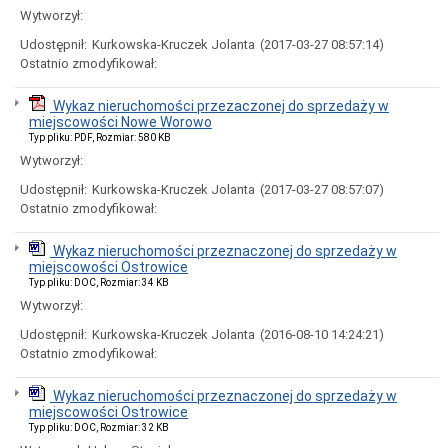
2015-
Wytworzył:
2018
Radni
Udostępnił:
Kurkowska-Kruczek Jolanta
(2017-03-27 08:57:14)
kadencja
Ostatnio zmodyfikował:
2010
-2014
Wykaz nieruchomości przezaczonej do sprzedaży w
Kierownicy
miejscowości Nowe Worowo
Jednostek
Typ pliku: PDF, Rozmiar: 580 KB
Pracownicy
Wytworzył:
Oświadczenia
Udostępnił:
Kurkowska-Kruczek Jolanta
(2017-03-27 08:57:07)
majątkowe
Ostatnio zmodyfikował:
-
archiwum
Rejestry
Wykaz nieruchomości przeznaczonej do sprzedaży w
i
miejscowości Ostrowice
ewidencje
Typ pliku: DOC, Rozmiar: 34 KB
Rejestr
Wytworzył:
Działalności
Udostępnił:
Kurkowska-Kruczek Jolanta
(2016-08-10 14:24:21)
Regulowanej
w
Ostatnio zmodyfikował:
zakresie
odbierania
Wykaz nieruchomości przeznaczonej do sprzedaży w
odpadów
miejscowości Ostrowice
komunalnych
Typ pliku: DOC, Rozmiar: 32 KB
Ewidencje