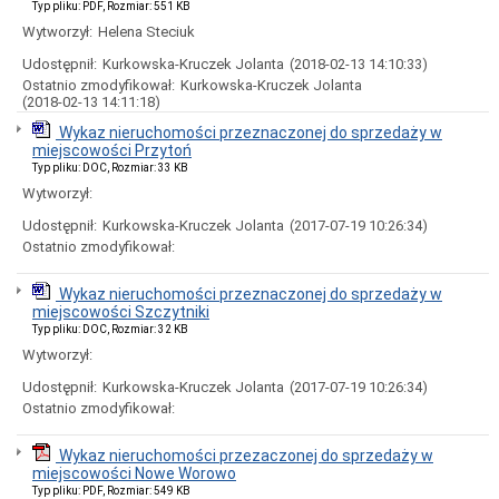
Środowiska
Typ pliku: PDF, Rozmiar: 551 KB
Planowanie,
Wytworzył:
Helena Steciuk
zagospodarowanie
Udostępnił:
Kurkowska-Kruczek Jolanta
(2018-02-13 14:10:33)
przestrzenne
i
Ostatnio zmodyfikował:
Kurkowska-Kruczek Jolanta
budownictwo
(2018-02-13 14:11:18)
Podatki
Wykaz nieruchomości przeznaczonej do sprzedaży w
i
miejscowości Przytoń
opłaty
Typ pliku: DOC, Rozmiar: 33 KB
lokalne
Wytworzył:
Koncesje
Udostępnił:
Kurkowska-Kruczek Jolanta
(2017-07-19 10:26:34)
alkoholowe
Ostatnio zmodyfikował:
Świadczenia
rodzinne
Wykaz nieruchomości przeznaczonej do sprzedaży w
Oświata
miejscowości Szczytniki
Petycje
Typ pliku: DOC, Rozmiar: 32 KB
Działalność
Wytworzył:
lobbingowa
Udostępnił:
Kurkowska-Kruczek Jolanta
(2017-07-19 10:26:34)
Inne
Ostatnio zmodyfikował:
Oświadczenia
majątkowe
Wykaz nieruchomości przezaczonej do sprzedaży w
Radni
miejscowości Nowe Worowo
kadencja
Typ pliku: PDF, Rozmiar: 549 KB