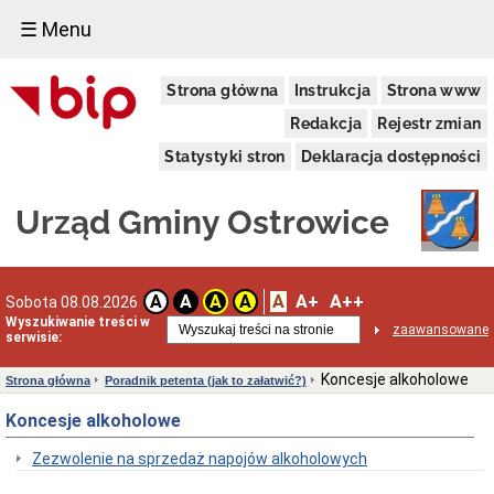
☰ Menu
Urząd
Strona główna
Instrukcja
Strona www
Gminy
Dane
Redakcja
Rejestr zmian
adresowe
Statystyki stron
Deklaracja dostępności
Organizacja
Urzędu
Dni
Urząd Gminy Ostrowice
i
godziny
otwarcia
Przyjęcie
A
A+
A++
A
A
A
A
Sobota 08.08.2026
interesantów
Wyszukiwanie treści w
w
zaawansowane
serwisie:
sprawach
skarg
i
Koncesje alkoholowe
Strona główna
Poradnik petenta (jak to załatwić?)
wniosków
Koncesje alkoholowe
Regulamin
Organizacyjny
Zezwolenie na sprzedaż napojów alkoholowych
Klauzula
informacyjna