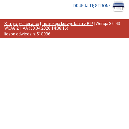
Statut
DRUKUJ TĘ STRONĘ
Gminy
Poradnik
petenta
Statystyki serwisu
|
Instrukcja korzystania z BIP
| Wersja
3.0.43
(jak
WCAG 2.1 AA
(
30.04.2026 14:38:16
)
to
załatwić?)
liczba odwiedzin:
518996
Informacja
dla
osób
niesłyszących
Ewidencja
ludności
Urząd
Stanu
Cywilnego
Działalność
gospodarcza
Gospodarka
Komunalna
Mieszkania
Nieruchomości
Ochrona