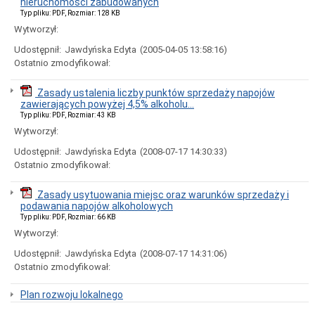
nieruchomości zabudowanych
Statut
Typ pliku: PDF, Rozmiar: 128 KB
Gminy
Wytworzył:
Poradnik
petenta
Udostępnił:
Jawdyńska Edyta
(2005-04-05 13:58:16)
(jak
Ostatnio zmodyfikował:
to
załatwić?)
Zasady ustalenia liczby punktów sprzedaży napojów
Informacja
zawierających powyżej 4,5% alkoholu...
dla
Typ pliku: PDF, Rozmiar: 43 KB
osób
Wytworzył:
niesłyszących
Ewidencja
Udostępnił:
Jawdyńska Edyta
(2008-07-17 14:30:33)
ludności
Ostatnio zmodyfikował:
Urząd
Stanu
Zasady usytuowania miejsc oraz warunków sprzedaży i
Cywilnego
podawania napojów alkoholowych
Działalność
Typ pliku: PDF, Rozmiar: 66 KB
gospodarcza
Wytworzył:
Gospodarka
Udostępnił:
Jawdyńska Edyta
(2008-07-17 14:31:06)
Komunalna
Ostatnio zmodyfikował:
Mieszkania
Nieruchomości
Plan rozwoju lokalnego
Ochrona