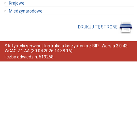
Krajowe
Statut
Gminy
Międzynarodowe
Poradnik
petenta
(jak
DRUKUJ TĘ STRONĘ
to
załatwić?)
Informacja
Statystyki serwisu
|
Instrukcja korzystania z BIP
| Wersja
3.0.43
dla
WCAG 2.1 AA
(
30.04.2026 14:38:16
)
osób
liczba odwiedzin:
519258
niesłyszących
Ewidencja
ludności
Urząd
Stanu
Cywilnego
Działalność
gospodarcza
Gospodarka
Komunalna
Mieszkania
Nieruchomości
Ochrona