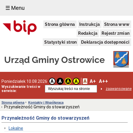
☰ Menu
Urząd
Strona główna
Instrukcja
Strona www
Gminy
Dane
Redakcja
Rejestr zmian
adresowe
Statystyki stron
Deklaracja dostępności
Organizacja
Urzędu
Dni
Urząd Gminy Ostrowice
i
godziny
otwarcia
Przyjęcie
A
A+
A++
A
A
A
A
Poniedziałek 10.08.2026
interesantów
Wyszukiwanie treści w
w
zaawansowane
serwisie:
sprawach
skarg
i
Strona główna
Kontakty i Współpraca
wniosków
Przynależność Gminy do stowarzyszeń
Regulamin
Przynależność Gminy do stowarzyszeń
Organizacyjny
Klauzula
Lokalne
informacyjna