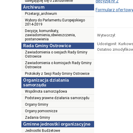
decyzja nr 2
ubiegającej się o zatrudnienie
Archiwum
Formularz ofertow
Przetargi_archiwum
Wybory do Parlamentu Europejskiego
2014-2019
Decyzje, komunikaty,
Wytworzył:
zawiadomienia,obwieszczenia,
postanowienia
Udostępnił:
Kurkows
Rada Gminy Ostrowice
Ostatnio zmodyfikow
Zawiadomienia o sesjach Rady Gminy
Ostrowice
Zawiadomienia o komisjach Rady Gminy
Ostrowice
Protokoły z Sesji Rady Gminy Ostrowice
Organizacja działania
samorządu
Wspólnota samorządowa
Podstawy prawne działania samorządu
Organy Gminy
Organy pomocnicze
Zadania Gminy
Gminne jednostki organizacyjne
Jednostki Budżetowe