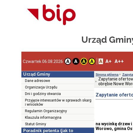
Urząd Gmin
A
A+
A++
A
A
A
A
Czwartek 06.08.2026
Urząd Gminy
Strona główna
Zapyta
Zapytanie oferto
Dane adresowe
obrębie Nowe Wor
Organizacja Urzędu
Dni i godziny otwarcia
Zapytanie ofert
Przyjęcie interesantów w sprawach skarg
i wniosków
Regulamin Organizacyjny
Klauzula informacyjna
na wycinkę drzew 
Statut Gminy
Worowo, gmina Os
Poradnik petenta (jak to