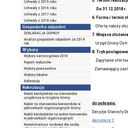
5. Termin realizacji
Uchwały z 2015 roku
Uchwały z 2016 roku
Do 31.12.2018 r.
Uchwały z 2017 roku
6. Forma i termin z
Uchwały z 2018 roku
Ofertę należy zło
Gospodarka odpadmi
DEKLARACJA ODPADY
7. Miejsce złożenia
Analiza gospodarki odpadami za 2014
Urząd Gminy Ostro
rok.
Wybory
8. Tryb postępowan
Wybory samorządowe 2018
Zapytanie oferto
Rejestr wyborców
Zamawiający zastrz
Wybory powszechne
Wybory lokalne
Referenda
Rekrutacja
Nabór kandydatów na stanowiska
urzędnicze w Urzędzie Gminy
do pobrania:
Nabór na stanowiska kierowników w
jednostkach organizacyjnych Gminy
Decyzje Starosty D
Nabór kandydatów na wolne stanowiska
w jednostkach organizacyjnych
decyzja nr 1
Kwestionariusz osobowy dla osoby