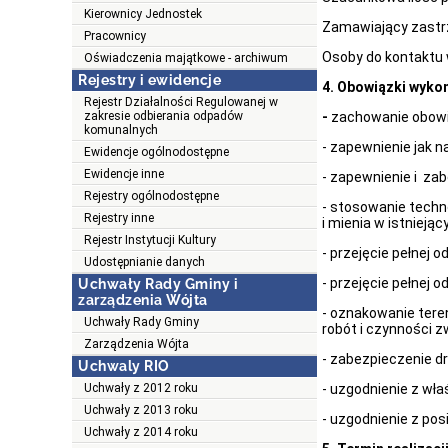
Kierownicy Jednostek
Zamawiający zastr
Pracownicy
Osoby do kontaktu w
Oświadczenia majątkowe - archiwum
Rejestry i ewidencje
4. Obowiązki wyko
Rejestr Działalności Regulowanej w
-
zachowanie obowi
zakresie odbierania odpadów
komunalnych
- zapewnienie jak 
Ewidencje ogólnodostępne
Ewidencje inne
- zapewnienie i za
Rejestry ogólnodostępne
- stosowanie techn
Rejestry inne
i mienia w istniej
Rejestr Instytucji Kultury
- przejęcie pełnej 
Udostępnianie danych
- przejęcie pełnej 
Uchwały Rady Gminy i
zarządzenia Wójta
- oznakowanie tere
Uchwały Rady Gminy
robót i czynności 
Zarządzenia Wójta
- zabezpieczenie 
Uchwaly RIO
- uzgodnienie z wł
Uchwały z 2012 roku
Uchwały z 2013 roku
- uzgodnienie z pos
Uchwały z 2014 roku