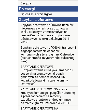
Decyzje
Przetargi
Ogłoszenia przetargów
Zapytania ofertowe
Zapytanie ofertowe na "Dowóz uczniów
niepełnosprawnych oraz uczniów w
wieku szkolnym zamieszkałych na
terenie Gminy Ostrowice do placówek
oświatowych w roku szkolnym 2018-
2019"
Zapytanie ofertowe na "Odbiór, transport i
zagospodarowanie odpadów
komunalnych z terenu gminy Ostrowice
(nieruchomości użyteczności publicznej i
inne)
ZAPYTANIE OFERTOWE
"Rozplantowanie kruszywa łamanego i
pospółki na gruntowych drogach
gminnych za pomocą koparki lub
koparko-ładowarki na terenie gminy
Ostrowice"
ZAPYTANIE OFERTOWE "Dostawa
kruszywa łamanego i pospółki naturalnej
z przeznaczeniem na remonty
cząstkowe gruntowych dróg gminnych
na terenie gminy Ostrowice w 2018 r."
ZAPYTANIE OFERTOWE NA