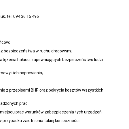
k, tel. 094 36 15 496
ańców;
oraz bezpieczeństwa w ruchu drogowym;
natężenia hałasu, zapewniających bezpieczeństwo ludzi
umowy i ich naprawienia;
;
ie z przepisami BHP oraz pokrycia kosztów wszystkich
adzonych prac;
 w miejscu prac warunków zabezpieczenia tych urządzeń;
 przypadku zaistnienia takiej konieczności.