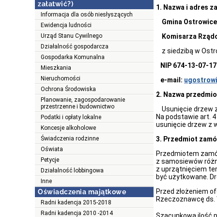
załatwić?)
1. Nazwa i adres 
Informacja dla osób niesłyszących
Gmina Ostrowice
Ewidencja ludności
Urząd Stanu Cywilnego
Komisarza Rządow
Działalność gospodarcza
z siedzibą w Ostr
Gospodarka Komunalna
NIP 674-13-07-1
Mieszkania
Nieruchomości
e-mail:
ugostrow
Ochrona Środowiska
2. Nazwa przedmio
Planowanie, zagospodarowanie
przestrzenne i budownictwo
Usunięcie drzew z
Na podstawie art. 
Podatki i opłaty lokalne
usunięcie drzew z w
Koncesje alkoholowe
Świadczenia rodzinne
3. Przedmiot zamó
Oświata
Przedmiotem zamówi
Petycje
z samosiewów różne
z uprzątnięciem te
Działalność lobbingowa
być użytkowane. D
Inne
Przed złożeniem of
Oświadczenia majątkowe
Rzeczoznawcę ds. 
Radni kadencja 2015-2018
Radni kadencja 2010 -2014
Szacunkowa ilość p