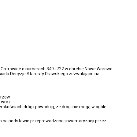
Ostrowice o numerach 349 i 722 w obrębie Nowe Worowo.
osiada Decyzje Starosty Drawskiego zezwalające na
drzew
2 wraz
okościach dróg i powodują, że drogi nie mogą w ogóle
o na podstawie przeprowadzonej inwentaryzacji przez