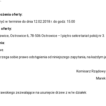
.
łożenia oferty:
żyć w terminie do dnia 12.02.2018 r. do godz. 15.00
 oferty:
wice, Ostrowice 6, 78-506 Ostrowice – I piętro sekretariat pokój nr 3.
ia:
we.
ega sobie prawo odstąpienia od niniejszego zapytania, na każdym je
Komisarz Rządowy dla Gmin
Marek Kuk
rawskiego zezwalające na usunięcie drzew z w/w działek: