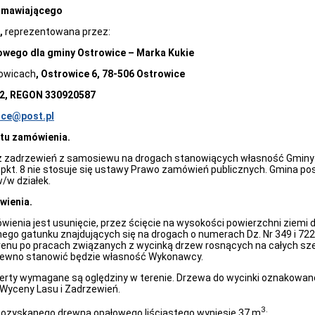
zamawiającego
,
reprezentowana przez:
ego dla gminy Ostrowice – Marka Kukie
owicach
, Ostrowice 6, 78-506 Ostrowice
72, REGON 330920587
ice@post.pl
tu zamówienia.
 zadrzewień z samosiewu na drogach stanowiących własność Gminy 
4 pkt. 8 nie stosuje się ustawy Prawo zamówień publicznych. Gmina p
/w działek.
wienia.
enia jest usunięcie, przez ścięcie na wysokości powierzchni ziemi 
go gatunku znajdujących się na drogach o numerach Dz. Nr 349 i 72
renu po pracach związanych z wycinką drzew rosnących na całych szer
rewno stanowić będzie własność Wykonawcy.
erty wymagane są oględziny w terenie. Drzewa do wycinki oznakowan
Wyceny Lasu i Zadrzewień.
3.
ozyskanego drewna opałowego liściastego wyniesie 37 m
.