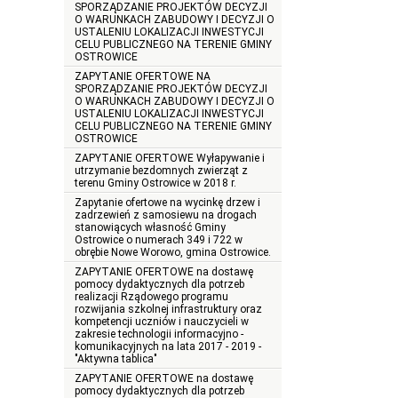
SPORZĄDZANIE PROJEKTÓW DECYZJI
O WARUNKACH ZABUDOWY I DECYZJI O
USTALENIU LOKALIZACJI INWESTYCJI
CELU PUBLICZNEGO NA TERENIE GMINY
OSTROWICE
ZAPYTANIE OFERTOWE NA
SPORZĄDZANIE PROJEKTÓW DECYZJI
O WARUNKACH ZABUDOWY I DECYZJI O
USTALENIU LOKALIZACJI INWESTYCJI
CELU PUBLICZNEGO NA TERENIE GMINY
OSTROWICE
ZAPYTANIE OFERTOWE Wyłapywanie i
utrzymanie bezdomnych zwierząt z
terenu Gminy Ostrowice w 2018 r.
Zapytanie ofertowe na wycinkę drzew i
zadrzewień z samosiewu na drogach
stanowiących własność Gminy
Ostrowice o numerach 349 i 722 w
obrębie Nowe Worowo, gmina Ostrowice.
ZAPYTANIE OFERTOWE na dostawę
pomocy dydaktycznych dla potrzeb
realizacji Rządowego programu
rozwijania szkolnej infrastruktury oraz
kompetencji uczniów i nauczycieli w
zakresie technologii informacyjno -
komunikacyjnych na lata 2017 - 2019 -
"Aktywna tablica"
ZAPYTANIE OFERTOWE na dostawę
pomocy dydaktycznych dla potrzeb