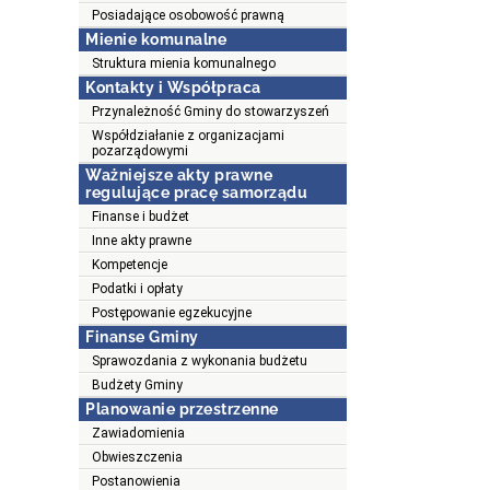
Posiadające osobowość prawną
Mienie komunalne
Struktura mienia komunalnego
Kontakty i Współpraca
Przynależność Gminy do stowarzyszeń
Współdziałanie z organizacjami
pozarządowymi
Ważniejsze akty prawne
regulujące pracę samorządu
Finanse i budżet
Inne akty prawne
Kompetencje
Podatki i opłaty
Postępowanie egzekucyjne
Finanse Gminy
Sprawozdania z wykonania budżetu
Budżety Gminy
Planowanie przestrzenne
Zawiadomienia
Obwieszczenia
Postanowienia