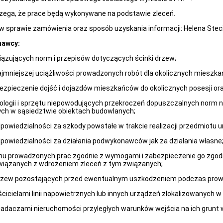
zega, że prace będą wykonywane na podstawie zleceń.
 sprawie zamówienia oraz sposób uzyskania informacji: Helena Steciu
nawcy:
ązujących norm i przepisów dotyczących ścinki drzew;
najmniejszej uciążliwości prowadzonych robót dla okolicznych mieszk
bezpieczenie dojść i dojazdów mieszkańców do okolicznych posesji 
ologii i sprzętu niepowodujących przekroczeń dopuszczalnych norm 
ących w sąsiedztwie obiektach budowlanych;
odpowiedzialności za szkody powstałe w trakcie realizacji przedmiotu 
odpowiedzialności za działania podwykonawców jak za działania własne
nu prowadzonych prac zgodnie z wymogami i zabezpieczenie go zgodn
związanych z wdrożeniem zleceń z tym związanych;
drzew pozostających przed ewentualnym uszkodzeniem podczas prow
aścicielami linii napowietrznych lub innych urządzeń zlokalizowanych
iadaczami nieruchomości przyległych warunków wejścia na ich grunt w