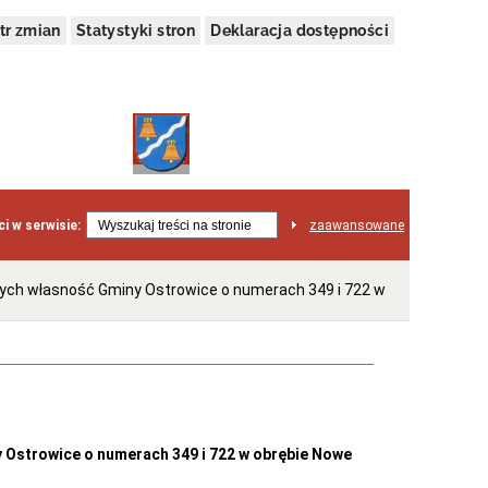
tr zmian
Statystyki stron
Deklaracja dostępności
i w serwisie:
zaawansowane
ych własność Gminy Ostrowice o numerach 349 i 722 w
 Ostrowice o numerach 349 i 722 w obrębie Nowe