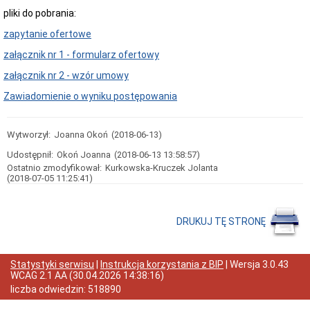
Statut
pliki do pobrania:
Gminy
zapytanie ofertowe
Poradnik
petenta
załącznik nr 1 - formularz ofertowy
(jak
to
załącznik nr 2 - wzór umowy
załatwić?)
Zawiadomienie o wyniku postępowania
Informacja
dla
osób
niesłyszących
Wytworzył:
Joanna Okoń
(2018-06-13)
Ewidencja
Udostępnił:
Okoń Joanna
(2018-06-13 13:58:57)
ludności
Ostatnio zmodyfikował:
Kurkowska-Kruczek Jolanta
Urząd
(2018-07-05 11:25:41)
Stanu
Cywilnego
Działalność
DRUKUJ TĘ STRONĘ
gospodarcza
Gospodarka
Komunalna
Statystyki serwisu
|
Instrukcja korzystania z BIP
| Wersja
3.0.43
Mieszkania
WCAG 2.1 AA
(
30.04.2026 14:38:16
)
Nieruchomości
liczba odwiedzin:
518890
Ochrona