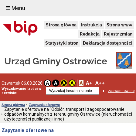
☰ Menu
Urząd
Strona główna
Instrukcja
Strona www
Gminy
Dane
Redakcja
Rejestr zmian
adresowe
Statystyki stron
Deklaracja dostępności
Organizacja
Urzędu
Dni
Urząd Gminy Ostrowice
i
godziny
otwarcia
Przyjęcie
A
A+
A++
A
A
A
A
Czwartek 06.08.2026
interesantów
Wyszukiwanie treści w
w
zaawansowane
serwisie:
sprawach
skarg
i
Strona główna
Zapytania ofertowe
wniosków
Zapytanie ofertowe na "Odbiór, transport i zagospodarowanie
odpadów komunalnych z terenu gminy Ostrowice (nieruchomości
Regulamin
użyteczności publicznej i inne)
Organizacyjny
Klauzula
Zapytanie ofertowe na
informacyjna