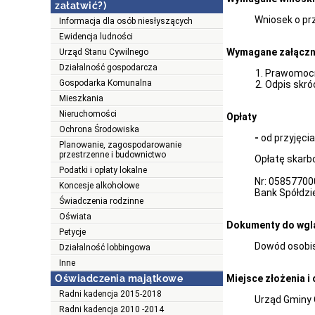
załatwić?)
Wniosek o pr
Informacja dla osób niesłyszących
Ewidencja ludności
Wymagane załączn
Urząd Stanu Cywilnego
Działalność gospodarcza
Prawomocn
Gospodarka Komunalna
Odpis skró
Mieszkania
Nieruchomości
Opłaty
Ochrona Środowiska
-
od przyjęcia
Planowanie, zagospodarowanie
przestrzenne i budownictwo
Opłatę skarb
Podatki i opłaty lokalne
Nr: 0585770
Koncesje alkoholowe
Bank Spółdzi
Świadczenia rodzinne
Oświata
Dokumenty do wgl
Petycje
Dowód osobis
Działalność lobbingowa
Inne
Oświadczenia majątkowe
Miejsce złożenia i
Radni kadencja 2015-2018
Urząd Gminy 
Radni kadencja 2010 -2014