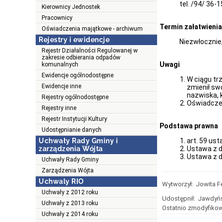
tel. /94/ 36-
Kierownicy Jednostek
Pracownicy
Termin załatwienia
Oświadczenia majątkowe - archiwum
Rejestry i ewidencje
Niezwłocznie,
Rejestr Działalności Regulowanej w
zakresie odbierania odpadów
Uwagi
komunalnych
Ewidencje ogólnodostępne
W ciągu tr
Ewidencje inne
zmienił sw
nazwiska, 
Rejestry ogólnodostępne
Oświadczen
Rejestry inne
Rejestr Instytucji Kultury
Podstawa prawna
Udostępnianie danych
Uchwały Rady Gminy i
art. 59 ust
zarządzenia Wójta
Ustawa z dn
Ustawa z dn
Uchwały Rady Gminy
Zarządzenia Wójta
Uchwaly RIO
Wytworzył:
Jowita F
Uchwały z 2012 roku
Udostępnił:
Jawdyńs
Uchwały z 2013 roku
Ostatnio zmodyfikow
Uchwały z 2014 roku