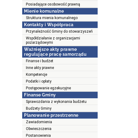
Posiadające osobowość prawną
Mienie komunalne
Struktura mienia komunalnego
Kontakty i Współpraca
Przynależność Gminy do stowarzyszeń
Współdziałanie z organizacjami
pozarządowymi
Ważniejsze akty prawne
regulujące pracę samorządu
Finanse i budżet
Inne akty prawne
Kompetencje
Podatki i opłaty
Postępowanie egzekucyjne
Finanse Gminy
Sprawozdania z wykonania budżetu
Budżety Gminy
Planowanie przestrzenne
Zawiadomienia
Obwieszczenia
Postanowienia