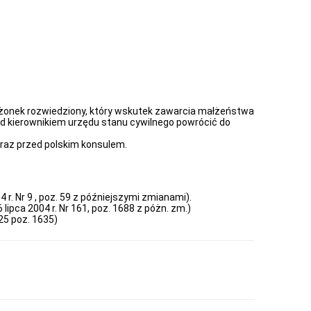
łżonek rozwiedziony, który wskutek zawarcia małżeństwa
 kierownikiem urzędu stanu cywilnego powrócić do
raz przed polskim konsulem.
4 r. Nr 9 , poz. 59 z późniejszymi zmianami).
lipca 2004 r. Nr 161, poz. 1688 z póżn. zm.)
225 poz. 1635)