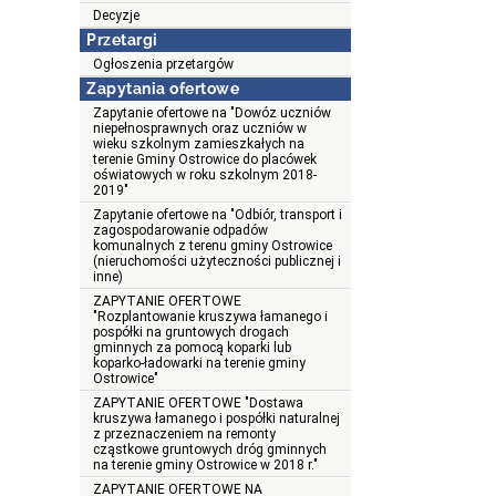
Decyzje
Przetargi
Ogłoszenia przetargów
Zapytania ofertowe
Zapytanie ofertowe na "Dowóz uczniów
niepełnosprawnych oraz uczniów w
wieku szkolnym zamieszkałych na
terenie Gminy Ostrowice do placówek
oświatowych w roku szkolnym 2018-
2019"
Zapytanie ofertowe na "Odbiór, transport i
zagospodarowanie odpadów
komunalnych z terenu gminy Ostrowice
(nieruchomości użyteczności publicznej i
inne)
ZAPYTANIE OFERTOWE
"Rozplantowanie kruszywa łamanego i
pospółki na gruntowych drogach
gminnych za pomocą koparki lub
koparko-ładowarki na terenie gminy
Ostrowice"
ZAPYTANIE OFERTOWE "Dostawa
kruszywa łamanego i pospółki naturalnej
z przeznaczeniem na remonty
cząstkowe gruntowych dróg gminnych
na terenie gminy Ostrowice w 2018 r."
ZAPYTANIE OFERTOWE NA