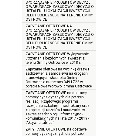
SPORZĄDZANIE PROJEKTÓW DECYZJI
O WARUNKACH ZABUDOWY I DECYZJI O
USTALENIU LOKALIZACJI INWESTYCJI
CELU PUBLICZNEGO NA TERENIE GMINY
OSTROWICE
ZAPYTANIE OFERTOWE NA
SPORZĄDZANIE PROJEKTÓW DECYZJI
O WARUNKACH ZABUDOWY I DECYZJI O
USTALENIU LOKALIZACJI INWESTYCJI
CELU PUBLICZNEGO NA TERENIE GMINY
OSTROWICE
ZAPYTANIE OFERTOWE Wyłapywanie i
utrzymanie bezdomnych zwierząt z
terenu Gminy Ostrowice w 2018 r.
Zapytanie ofertowe na wycinkę drzew i
zadrzewień z samosiewu na drogach
stanowiących własność Gminy
Ostrowice o numerach 349 i 722 w
obrębie Nowe Worowo, gmina Ostrowice.
ZAPYTANIE OFERTOWE na dostawę
pomocy dydaktycznych dla potrzeb
realizacji Rządowego programu
rozwijania szkolnej infrastruktury oraz
kompetencji uczniów i nauczycieli w
zakresie technologii informacyjno -
komunikacyjnych na lata 2017 - 2019 -
"Aktywna tablica"
ZAPYTANIE OFERTOWE na dostawę
pomocy dydaktycznych dla potrzeb