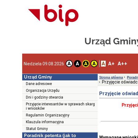
Urząd Gmin
A
A+
A++
A
A
A
A
Niedziela 09.08.2026
Urząd Gminy
Strona główna
Poradn
Przyjęcie oświad
Dane adresowe
Organizacja Urzędu
Przyjęcie oświa
Dni i godziny otwarcia
Przyjęcie interesantów w sprawach skarg
Przyjęc
i wniosków
Regulamin Organizacyjny
Klauzula informacyjna
Statut Gminy
Poradnik petenta (jak to
Wymagane wnioski