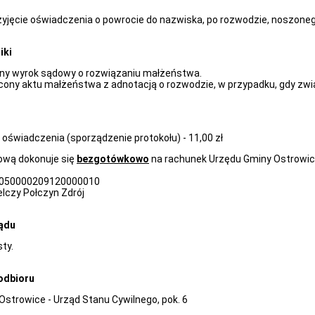
zyjęcie oświadczenia o powrocie do nazwiska, po rozwodzie, noszon
iki
y wyrok sądowy o rozwiązaniu małżeństwa.
cony aktu małżeństwa z adnotacją o rozwodzie, w przypadku, gdy zwi
 oświadczenia (sporządzenie protokołu) - 11,00 zł
ową dokonuje się
bezgotówkowo
na rachunek Urzędu Gminy Ostrowi
0050000209120000010
elczy Połczyn Zdrój
ądu
ty.
 odbioru
Ostrowice - Urząd Stanu Cywilnego, pok. 6