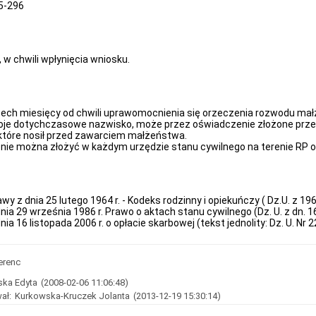
15-296
 w chwili wpłynięcia wniosku.
zech miesięcy od chwili uprawomocnienia się orzeczenia rozwodu ma
oje dotychczasowe nazwisko, może przez oświadczenie złożone przed
które nosił przed zawarciem małżeństwa.
ie można złożyć w każdym urzędzie stanu cywilnego na terenie RP o
awy z dnia 25 lutego 1964 r. - Kodeks rodzinny i opiekuńczy ( Dz.U. z 196
ia 29 września 1986 r. Prawo o aktach stanu cywilnego (Dz. U. z dn. 16 
ia 16 listopada 2006 r. o opłacie skarbowej (tekst jednolity: Dz. U. Nr 
erenc
ka Edyta
(2008-02-06 11:06:48)
ał:
Kurkowska-Kruczek Jolanta
(2013-12-19 15:30:14)