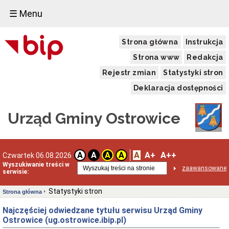
☰ Menu
Strona główna
Instrukcja
Strona www
Redakcja
Rejestr zmian
Statystyki stron
Deklaracja dostępności
Urząd Gminy Ostrowice
A
A+
A++
A
A
A
A
Czwartek 06.08.2026
Wyszukiwanie treści w
zaawansowane
serwisie:
Statystyki stron
Strona główna
Najczęściej odwiedzane tytułu serwisu Urząd Gminy
Ostrowice (ug.ostrowice.ibip.pl)