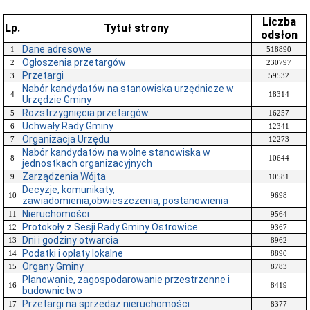
Liczba
Lp.
Tytuł strony
odsłon
Dane adresowe
1
518890
Ogłoszenia przetargów
2
230797
Przetargi
3
59532
Nabór kandydatów na stanowiska urzędnicze w
4
18314
Urzędzie Gminy
Rozstrzygnięcia przetargów
5
16257
Uchwały Rady Gminy
6
12341
Organizacja Urzędu
7
12273
Nabór kandydatów na wolne stanowiska w
8
10644
jednostkach organizacyjnych
Zarządzenia Wójta
9
10581
Decyzje, komunikaty,
10
9698
zawiadomienia,obwieszczenia, postanowienia
Nieruchomości
11
9564
Protokoły z Sesji Rady Gminy Ostrowice
12
9367
Dni i godziny otwarcia
13
8962
Podatki i opłaty lokalne
14
8890
Organy Gminy
15
8783
Planowanie, zagospodarowanie przestrzenne i
16
8419
budownictwo
Przetargi na sprzedaż nieruchomości
17
8377