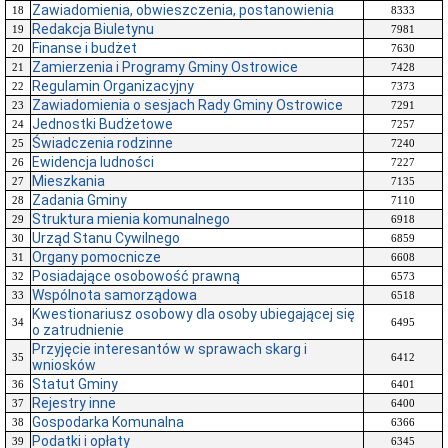
Zawiadomienia, obwieszczenia, postanowienia
18
8333
Redakcja Biuletynu
19
7981
Finanse i budżet
20
7630
Zamierzenia i Programy Gminy Ostrowice
21
7428
Regulamin Organizacyjny
22
7373
Zawiadomienia o sesjach Rady Gminy Ostrowice
23
7291
Jednostki Budżetowe
24
7257
Świadczenia rodzinne
25
7240
Ewidencja ludności
26
7227
Mieszkania
27
7135
Zadania Gminy
28
7110
Struktura mienia komunalnego
29
6918
Urząd Stanu Cywilnego
30
6859
Organy pomocnicze
31
6608
Posiadające osobowość prawną
32
6573
Wspólnota samorządowa
33
6518
Kwestionariusz osobowy dla osoby ubiegającej się
34
6495
o zatrudnienie
Przyjęcie interesantów w sprawach skarg i
35
6412
wniosków
Statut Gminy
36
6401
Rejestry inne
37
6400
Gospodarka Komunalna
38
6366
Podatki i opłaty
39
6345